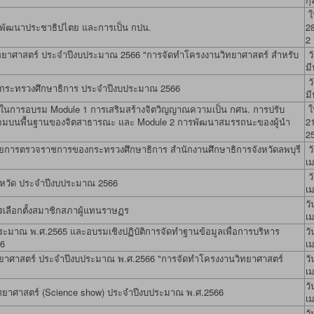
ใน
ิมพัฒนาประชาธิปไตย และการเป็น กปน.
28
2
วิทยาศาสตร์ ประจำปีงบประมาณ 2566 "การจัดทำโครงงานวิทยาศาสตร์ สำหรับ
วั
ม
วั
กระทรวงศึกษาธิการ ประจำปีงบประมาณ 2566
ม
2 ในการอบรม Module 1 การเสริมสร้างจิตวิญญาณความเป็น กศน. การปรับ
ใน
สังคมบนพื้นฐานของจิตสาธารณะ และ Module 2 การพัฒนาสมรรถนะของผู้นำ
2
2
ารตรวจราชการของกระทรวงศึกษาธิการ สำนักงานศึกษาธิการจังหวัดลพบุรี
วั
เ
วั
จังหวัด ประจำปีงบประมาณ 2566
เ
วั
เลือกตั้งสมาชิกสภาผู้แทนราษฏร
เ
าณ พ.ศ.2565 และอบรมเชิงปฏิบัติการจัดทำฐานข้อมูลเพื่อการบริหาร
วั
66
เ
วิทยาศาสตร์ ประจำปีงบประมาณ พ.ศ.2566 "การจัดทำโครงงานวิทยาศาสตร์
วั
เ
วั
ทยาศาสตร์ (Science show) ประจำปีงบประมาณ พ.ศ.2566
เ
วั