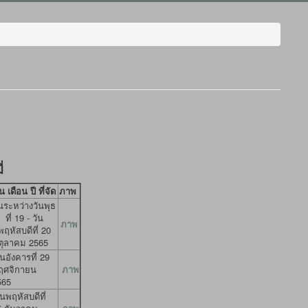
่
น เดือน ปี ที่จัด
ภาพ
นระหว่างวันพุธ
ที่ 19 - วัน
ภาพ
พฤหัสบดีที่ 20
ตุลาคม 2565
นอังคารที่ 29
ฤศจิกายน
ภาพ
565
นพฤหัสบดีที่