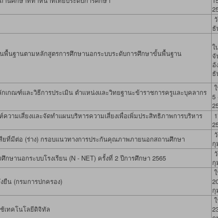
นศึกษาที่ทำหน้าที่เทียบระดับการศึกษา
1
2
วั
ธ
ใ
้นพื้นฐานตามหลักสูตรการศึกษานอกระบบระดับการศึกษาขั้นพื้นฐาน
จั
อั
ธ
ใน
กเกณฑ์เเละวิธีการประเมิน ตำเเหน่งเเละวิทยฐานะข้าราชการครูเเละบุคลากร
5
2
ามเสี่ยงเเละจัดทำแผนบริหารความเสี่ยงเพื่อเพิ่มประสิทธิภาพการบริหาร
1
2
วั
ได้เสียที่มีต่อ (ร่าง) กรอบแนวทางการประกันคุณภาพภายนอกสถานศึกษา
ก
วั
กษานอกระบบโรงเรียน (N - NET) ครั้งที่ 2 ปีการศึกษา 2565
ก
ใน
่งยืน (กรมการปกครอง)
20
ก
ใน
้เทคโนโลยีดิจิทัล
23
ก