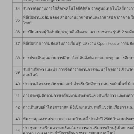
34
รับการติดตามการใช้สื่อเทคโนโลยีดิจิทัล จากศูนย์เทคโนโลยีทางก
พิธีเปิดงานเฉลิมฉลอง สำนักงานยุวกาชาดและอาสาสมัครกาชาด ในโ
35
ไทย"
36
การฝึกอบรมผู้บังคับบัญชาลูกเสือจิตอาสาพระราชทาน รุ่นที่ 2 ระด
37
พิธีเปิดป้าย “กรมส่งเสริมการเรียนรู้” และงาน Open House “กรมส่ง
38
การประเมินคุณภาพการศึกษาโดยต้นสังกัด ตามมาตรฐานการศึกษ
รับคำปรึกษา แนะนำ การจัดทำรายงานการพัฒนาโครงการเชิงนวัตก
39
ออนไลน์
40
ประกวดโครงงานวิทยาศาสตร์ สำหรับนักศึกษา กศน.ระดับพื้นที่ ด้า
41
การประชุมติดตามการเตรียมงานประเพณีแข่งขันเรือยาว และเทศกาล
42
การเดินแบบผ้าไทยการกุศล พิธิเปิดงานประเพณีแข่งขันเรือยาว แล
43
ทีมงานดูแลงานประกวดสาวงามบ้านหมี่ ประจำปี 2566 ในงานประเพณ
ประชุมการเตรียมความพร้อมโครงการส่งเสริมการเรียนรู้เพื่อยกระด
44
(Open House) ประจำปีการศึกษา 2566 รูปแบบออนไลน์