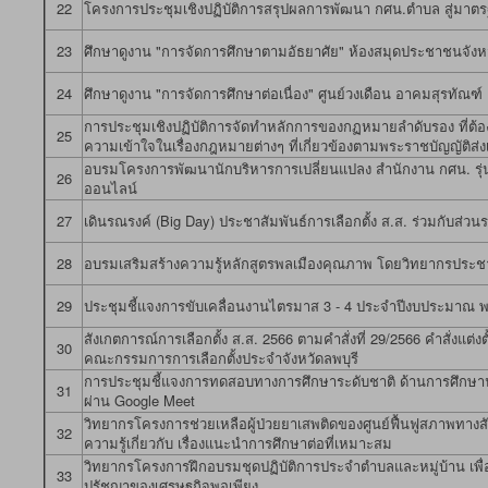
22
โครงการประชุมเชิงปฏิบัติการสรุปผลการพัฒนา กศน.ตำบล สู่มาตร
23
ศึกษาดูงาน "การจัดการศึกษาตามอัธยาศัย" ห้องสมุดประชาชนจังหว
24
ศึกษาดูงาน "การจัดการศึกษาต่อเนื่อง" ศูนย์วงเดือน อาคมสุรทัณฑ์
การประชุมเชิงปฏิบัติการจัดทำหลักการของกฏหมายลำดับรอง ที่ต้อง
25
ความเข้าใจในเรื่องกฎหมายต่างๆ ที่เกี่ยวข้องตามพระราชบัญญัติส่งเ
อบรมโครงการพัฒนานักบริหารการเปลี่ยนแปลง สำนักงาน กศน. รุ
26
ออนไลน์
27
เดินรณรงค์ (Big Day) ประชาสัมพันธ์การเลือกตั้ง ส.ส. ร่วมกับส่ว
28
อบรมเสริมสร้างความรู้หลักสูตรพลเมืองคุณภาพ โดยวิทยากรประชา
29
ประชุมชี้แจงการขับเคลื่อนงานไตรมาส 3 - 4 ประจำปีงบประมาณ 
สังเกตการณ์การเลือกตั้ง ส.ส. 2566 ตามคำสั่งที่ 29/2566 คำสั่งแต่
30
คณะกรรมการการเลือกตั้งประจำจังหวัดลพบุรี
การประชุมชี้แจงการทดสอบทางการศึกษาระดับชาติ ด้านการศึกษานอก
31
ผ่าน Google Meet
วิทยากรโครงการช่วยเหลือผู้ป่วยยาเสพติดของศูนย์ฟื้นฟูสภาพทางส
32
ความรู้เกี่ยวกับ เรื่องแนะนำการศึกษาต่อที่เหมาะสม
วิทยากรโครงการฝึกอบรมชุดปฏิบัติการประจำตำบลและหมู่บ้าน เพื่อบำ
33
ปรัชญาของเศรษฐกิจพอเพียง