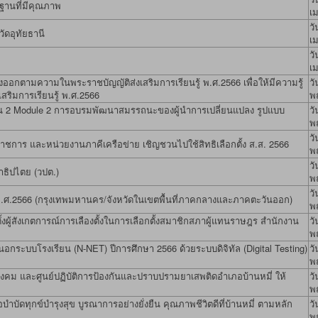
ฐานที่มีคุณภาพ
เ
วั
ัดอุทัยธานี
เ
วั
เ
ออกตามความในพระราชบัญญัติส่งเสริมการเรียนรู้ พ.ศ.2566 เพื่อให้มีความรู้
วั
สริมการเรียนรู้ พ.ศ.2566
พ
่น 2 Module 2 การอบรมพัฒนาสมรรถนะของผู้นำการเปลี่ยนแปลง รูปแบบ
วั
พ
วั
นราชการ และหน่วยงานภาคีเครือข่าย เชิญชวนไปใช้สิทธิเลือกตั้ง ส.ส. 2566
พ
วั
ธิปไตย (วปต.)
พ
วั
พ.ศ.2566 (กรุงเทพมหานคร/จังหวัดในเขตพื้นที่ภาคกลางและภาคตะวันออก)
พ
งตั้งผู้สังเกตการณ์การเลืองตั้งในการเลือกตั้งสมาชิกสภาผู้แทนราษฎร สำนักงาน
วั
พ
ระบบโรงเรียน (N-NET) ปีการศึกษา 2566 ด้วยระบบดิจิทัล (Digital Testing)
วั
พ
ังคม และศูนย์ปฏิบัติการป้องกันและปราบปรามยาเสพติดอำเภอบ้านหมี่ ให้
วั
พ
บัดทุกข์บำรุงสุข บูรณาการอย่างยั่งยืน คุณภาพชีวิตดีที่บ้านหมี่ ตามหลัก
วั
พ