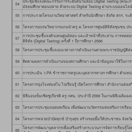
ประชุมชี้แจงคณะกรรมการระดับสนามสอบ Digital Testing (คณะกรร
54
มัธยมศึกษาตอนปลาย ด้วยระบบ Digital Testing ผ่านระบบออนไลน
55
การประกวดโครงงานวิทยาศาสตร์ สำหรับนักศึกษา สังกัด สกร. ระดับ
56
โครงการอบรมวิทยากรแกนนำครู ค.โครงการศูนย์ดิจิทัลชุมชน ป
การประชุมชี้แจงตัวแทนศูนย์สอบ และเจ้าหน้าที่ประสาน การทดส
57
ดิจิทัล (Digital Testing) ครั้งที่ 1 ปีการศึกษา 2566
58
โครงการประชุมชี้แจงแนวทางการดำเนินงานตามพระราชบัญญัติส่งเส
59
ติดตามผลการดำเนินงานของสถานศึกษา และนำข้อมูลมาใช้ในการป
60
การประเมิน ว.PA ข้าราชการครูเเละบุคลากรทางการศึกษา ตำเเหน่ง
61
โครงการนุ่งโจงห่มสไบ ไปเรียนรู้ เปิดโลกการศึกษา สำนักงานส่งเสริ
62
พิธีมอบเข็มเชิดชูเกียรติ ครู กศน. ประจำปี 2566 ในงานพิธีเฉลิมฉล
63
โครงการประชุมถอดบทเรียน เพื่อพัฒนานวัตกรรมส่งเสริมการเรียนรู้
64
โครงการหน่วยบำบัดทุกข์ บำรุงสุข สร้างรอยยิ้มให้ประชาชน จังห
โครงการพัฒนาบุคลากรเพื่อเสริมสร้างกระบวนการจัดการเรียนรู้โด
65