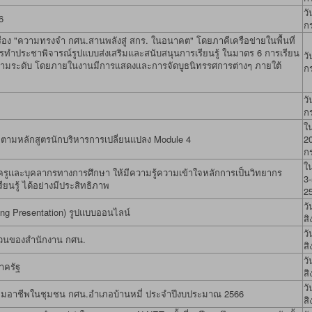
วั
6
ก
เรื่อง "ความทรงจำ กศน.สานพลังสู่ สกร. ในอนาคต" โดยภาคีเครือข่ายในพื้นที่
 การทำประชาพิจารณ์รูปแบบส่งเสริมเเละสนับสนุนการเรียนรู้ ในมาตร 6 การเรียน
วั
ณวุฒิตามระดับ โดยภายในงานมีการเเสดงเเละการจัดบูธนิทรรศการต่างๆ ภายใต้
ก
วั
ก
ใน
ตามหลักสูตรนักบริหารการเปลี่ยนแปลง Module 4
20
ก
ใน
ูและบุคลากรทางการศึกษา ให้มีความรู้ความเข้าใจหลักการเป็นวิทยากร
3
รู้ ได้อย่างมีประสิทธิภาพ
2
วั
g Presentation) รูปแบบออนไลน์
ส
วั
สวนของสำนักงาน กศน.
ส
วั
าครัฐ
ส
วั
กลุ่มอาชีพในชุมชน กศน.อำเภอบ้านหมี่ ประจำปีงบประมาณ 2566
ส