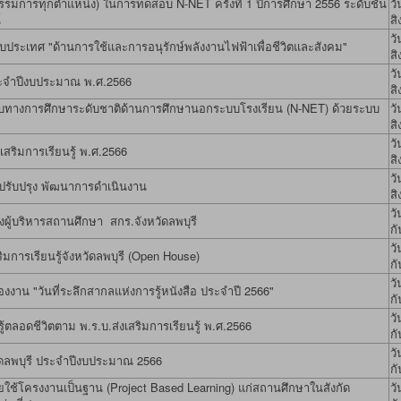
มการทุกตำแหน่ง) ในการทดสอบ N-NET ครั้งที่ 1 ปีการศึกษา 2556 ระดับชั้น
วั
์
ส
วั
ประเทศ "ด้านการใช้และการอนุรักษ์พลังงานไฟฟ้าเพื่อชีวิตและสังคม"
ส
วั
ระจำปีงบประมาณ พ.ศ.2566
ส
อบทางการศึกษาระดับชาติด้านการศึกษานอกระบบโรงเรียน (N-NET) ด้วยระบบ
วั
ส
วั
ริมการเรียนรู้ พ.ศ.2566
ส
วั
รับปรุง พัฒนาการดำเนินงาน
ส
วั
ผู้บริหารสถานศึกษา สกร.จังหวัดลพบุรี
ก
วั
มการเรียนรู้จังหวัดลพบุรี (Open House)
ก
วั
องงาน "วันที่ระลึกสากลแห่งการรู้หนังสือ ประจำปี 2566"
ก
วั
ตลอดชีวิตตาม พ.ร.บ.ส่งเสริมการเรียนรู้ พ.ศ.2566
ก
วั
วัดลพบุรี ประจำปีงบประมาณ 2566
ก
ยใช้โครงงานเป็นฐาน (Project Based Learning) แก่สถานศึกษาในสังกัด
วั