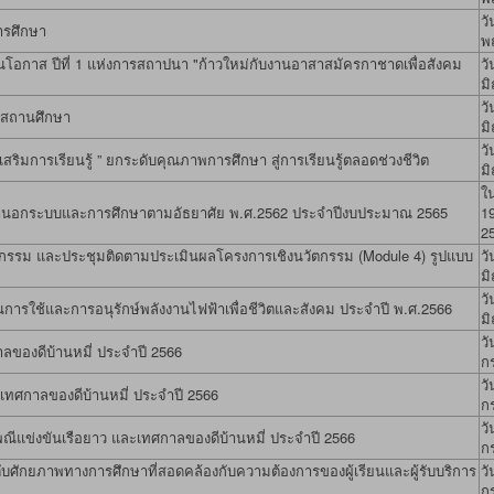
วั
ารศึกษา
พ
อกาส ปีที่ 1 แห่งการสถาปนา "ก้าวใหม่กับงานอาสาสมัครกาชาดเพื่อสังคม
วั
ม
วั
ับสถานศึกษา
ม
วั
เสริมการเรียนรู้ ” ยกระดับคุณภาพการศึกษา สู่การเรียนรู้ตลอดช่วงชีวิต
ม
ใน
านอกระบบและการศึกษาตามอัธยาศัย พ.ศ.2562 ประจำปีงบประมาณ 2565
19
2
รรม และประชุมติดตามประเมินผลโครงการเชิงนวัตกรรม (Module 4) รูปแบบ
วั
ม
วั
นการใช้และการอนุรักษ์พลังงานไฟฟ้าเพื่อชีวิตและสังคม ประจำปี พ.ศ.2566
ม
วั
ของดีบ้านหมี่ ประจำปี 2566
ก
วั
ะเทศกาลของดีบ้านหมี่ ประจำปี 2566
ก
วั
ีแข่งขันเรือยาว และเทศกาลของดีบ้านหมี่ ประจำปี 2566
ก
ับศักยภาพทางการศึกษาที่สอดคล้องกับความต้องการของผู้เรียนและผู้รับบริการ
วั
ก