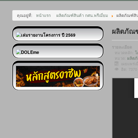
คุณอยู่ที่:
หน้าแรก
ผลิตภัณฑ์สินค้า กศน.พรีเมี่ยม
ผลิตภัณฑ์สิ
ผลิตภัณฑ
รายละเอียด
หมวดหลัก:
โ
หมวด:
ผลิตภั
เผยแพร่เ
ฮิต: 7370